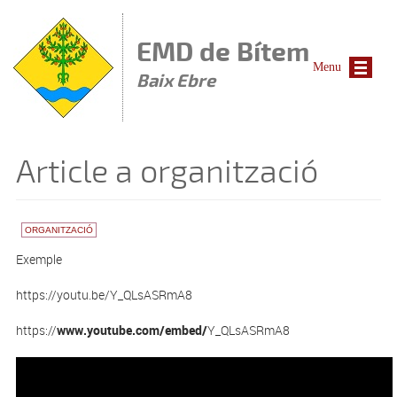
Vés al contingut
EMD de Bítem
Menu
Baix Ebre
Article a organització
ORGANITZACIÓ
Exemple
https://youtu.be/Y_QLsASRmA8
https://
www.youtube.com/embed/
Y_QLsASRmA8