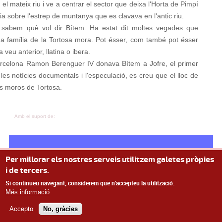
 el mateix riu i ve a centrar el sector que deixa l'Horta de Pimpí
xia sobre l'estrep de muntanya que es clavava en l'antic riu.
o sabem què vol dir Bítem. Ha estat dit moltes vegades que
 família de la Tortosa mora. Pot ésser, com també pot ésser
 veu anterior, llatina o ibera.
arcelona Ramon Berenguer IV donava Bítem a Jofre, el primer
es notícies documentals i l'especulació, es creu que el lloc de
is moros de Tortosa.
Amb el suport de:
Per millorar els nostres serveis utilitzem galetes pròpies
i de tercers.
Si continueu navegant, considerem que n'accepteu la utilització.
Més informació
© Missatge de Copyright
Accepto
No, gràcies