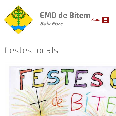
Vés al contingut
EMD de Bítem
Menu
Baix Ebre
Festes locals