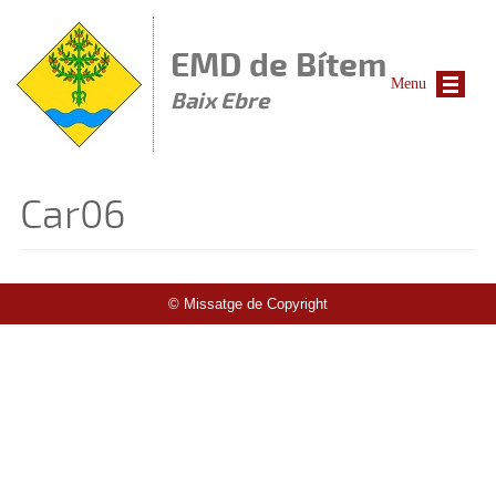
Vés al contingut
EMD de Bítem
Menu
Baix Ebre
Car06
© Missatge de Copyright